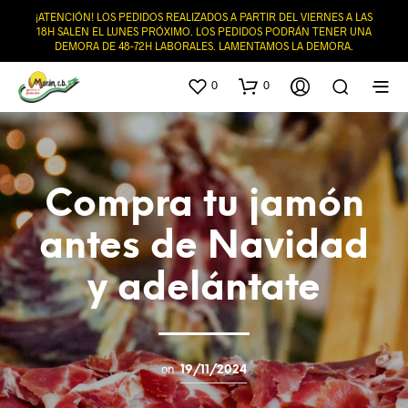
¡ATENCIÓN! LOS PEDIDOS REALIZADOS A PARTIR DEL VIERNES A LAS
18H SALEN EL LUNES PRÓXIMO. LOS PEDIDOS PODRÁN TENER UNA
DEMORA DE 48-72H LABORALES. LAMENTAMOS LA DEMORA.
0
0
Compra tu jamón
antes de Navidad
y adelántate
on
19/11/2024