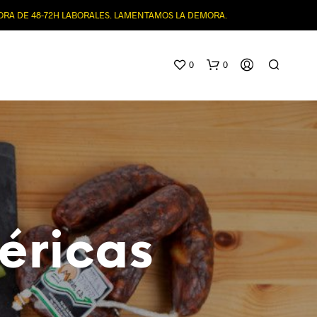
MORA DE 48-72H LABORALES. LAMENTAMOS LA DEMORA.
0
0
éricas
N
O
H
A
Y
P
R