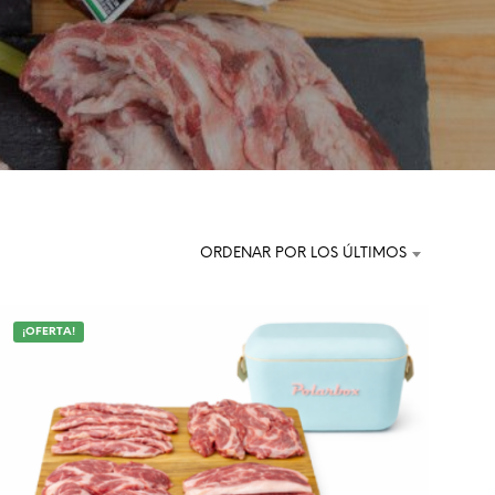
O
D
U
C
T
O
S
E
N
E
L
C
ORDENAR POR LOS ÚLTIMOS
A
R
R
I
¡OFERTA!
T
O
.