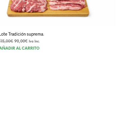
Lote Tradición suprema.
El
El
115,00
€
90,00
€
Iva Inc.
precio
precio
AÑADIR AL CARRITO
original
actual
era:
es:
115,00€.
90,00€.