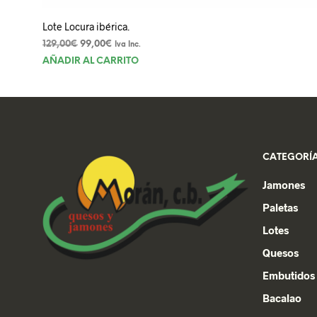
Lote Locura ibérica.
El
El
129,00
€
99,00
€
Iva Inc.
precio
precio
AÑADIR AL CARRITO
original
actual
era:
es:
129,00€.
99,00€.
CATEGORÍA
Jamones
Paletas
Lotes
Quesos
Embutidos
Bacalao