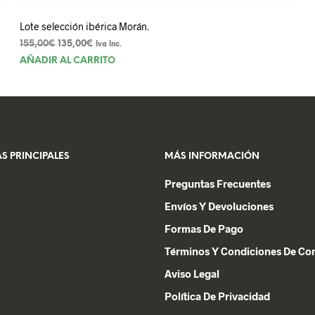
Lote selección ibérica Morán.
El
El
155,00
€
135,00
€
Iva Inc.
precio
precio
AÑADIR AL CARRITO
original
actual
era:
es:
155,00€.
135,00€.
S PRINCIPALES
MÁS INFORMACIÓN
Preguntas Frecuentes
Envíos Y Devoluciones
Formas De Pago
Términos Y Condiciones De C
Aviso Legal
Política De Privacidad