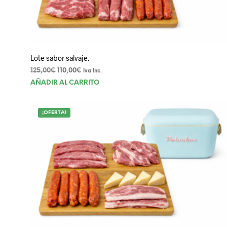
Lote sabor salvaje.
El
El
125,00
€
110,00
€
Iva Inc.
precio
precio
AÑADIR AL CARRITO
original
actual
era:
es:
125,00€.
110,00€.
¡OFERTA!