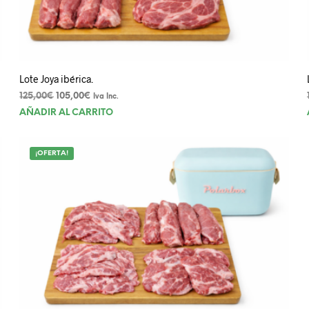
Lote Joya ibérica.
El
El
125,00
€
105,00
€
Iva Inc.
precio
precio
AÑADIR AL CARRITO
original
actual
era:
es:
125,00€.
105,00€.
¡OFERTA!