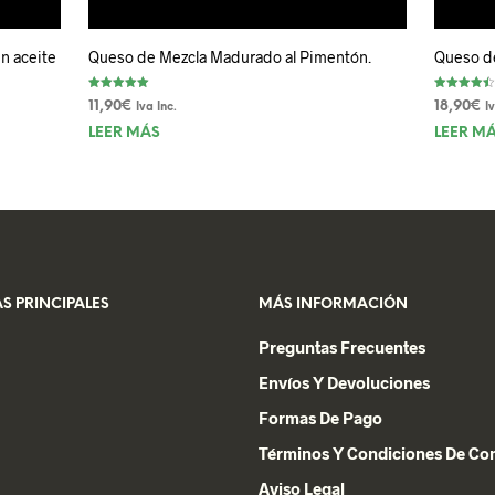
n aceite
Queso de Mezcla Madurado al Pimentón.
Queso de
Valorado con
Valorado
11,90
€
18,90
€
Iva Inc.
I
5.00
con
de 5
4.50
LEER MÁS
de 5
LEER M
S PRINCIPALES
MÁS INFORMACIÓN
Preguntas Frecuentes
Envíos Y Devoluciones
Formas De Pago
Términos Y Condiciones De C
Aviso Legal