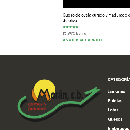
Queso de oveja curado y madurado e
de oliva
Valorado con
15,90
€
Iva Inc.
5.00
de 5
AÑADIR AL CARRITO
CATEGORÍA
Jamones
Paletas
Lotes
Quesos
Embutidos