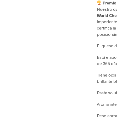
Premio
Nuestro q
World Ch
importante
certifica l
posicionán
El queso d
Está elabo
de 365 día
Tiene ojos
brillante b
Pasta solu
Aroma inte
Peso aprox