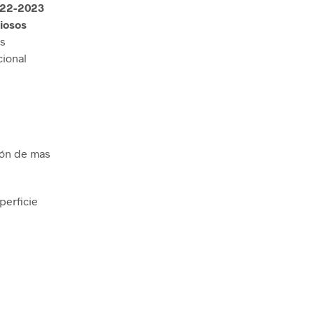
022-2023
iosos
ás
cional
ión de mas
perficie