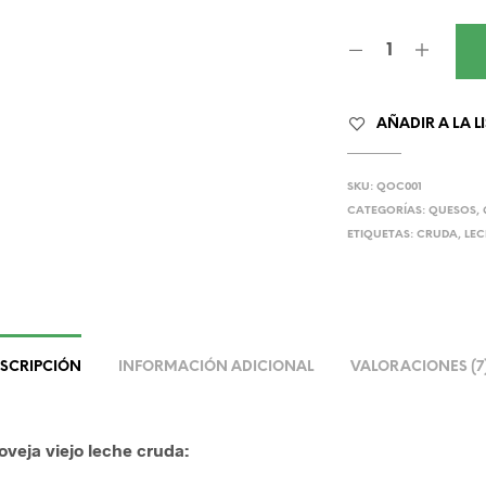
AÑADIR A LA L
SKU:
QOC001
CATEGORÍAS:
QUESOS
,
ETIQUETAS:
CRUDA
,
LE
SCRIPCIÓN
INFORMACIÓN ADICIONAL
VALORACIONES (7
veja viejo leche cruda: