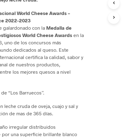
O
D
acional World Cheese Awards –
U
ce 2022-2023
C
e galardonado con la
Medalla de
T
O
estigiosos World Cheese Awards
en la
S
3, uno de los concursos más
E
mundo dedicados al queso. Este
N
ernacional certifica la calidad, sabor y
E
L
anal de nuestros productos,
C
ntre los mejores quesos a nivel
A
R
R
 de “Los Barruecos”.
I
T
O
n leche cruda de oveja, cuajo y sal y
.
ción de mas de 365 días.
año irregular distribuidos
or una superficie brillante blanco