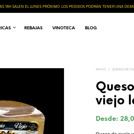
 LAS 18H SALEN EL LUNES PRÓXIMO. LOS PEDIDOS PODRÁN TENER UNA DE
RICAS
REBAJAS
VINOTECA
BLOG
INICIO
/
QUESOS DE O
Queso
viejo 
Desde:
28,
Queso de oveja v