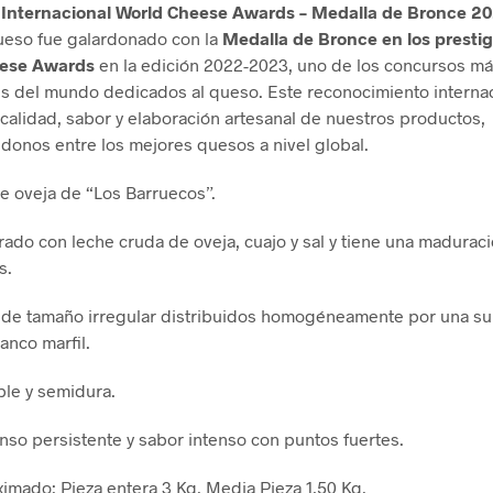
 Internacional World Cheese Awards – Medalla de Bronce 2
ueso fue galardonado con la
Medalla de Bronce en los prestig
eese Awards
en la edición 2022-2023, uno de los concursos m
s del mundo dedicados al queso. Este reconocimiento interna
a calidad, sabor y elaboración artesanal de nuestros productos,
donos entre los mejores quesos a nivel global.
e oveja de “Los Barruecos”.
rado con leche cruda de oveja, cuajo y sal y tiene una madurac
s.
 de tamaño irregular distribuidos homogéneamente por una su
lanco marfil.
ble y semidura.
nso persistente y sabor intenso con puntos fuertes.
imado: Pieza entera 3 Kg. Media Pieza 1,50 Kg.