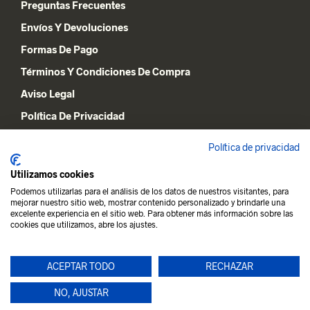
Preguntas Frecuentes
Envíos Y Devoluciones
Formas De Pago
Términos Y Condiciones De Compra
Aviso Legal
Política De Privacidad
Declaración De Cookies
Política de privacidad
Utilizamos cookies
MI CUENTA
Podemos utilizarlas para el análisis de los datos de nuestros visitantes, para
mejorar nuestro sitio web, mostrar contenido personalizado y brindarle una
Lista De Deseos
excelente experiencia en el sitio web. Para obtener más información sobre las
cookies que utilizamos, abre los ajustes.
Carrito De La Compra
Mi Cuenta
ACEPTAR TODO
RECHAZAR
NO, AJUSTAR