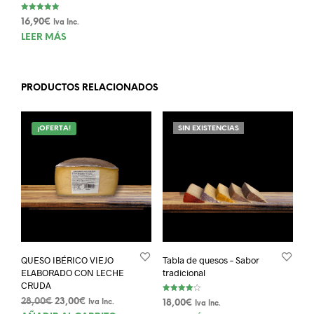
Valorado con
16,90
€
Iva Inc.
5.00
de 5
LEER MÁS
PRODUCTOS RELACIONADOS
¡OFERTA!
SIN EXISTENCIAS
QUESO IBÉRICO VIEJO
Tabla de quesos – Sabor
ELABORADO CON LECHE
tradicional
CRUDA
Valorado
El
El
28,00
€
23,00
€
Iva Inc.
18,00
€
Iva Inc.
con
4.00