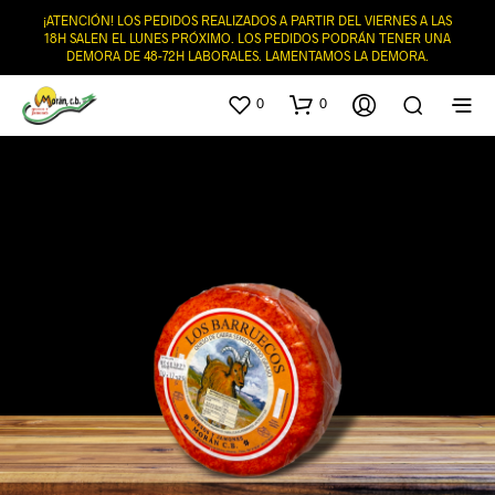
¡ATENCIÓN! LOS PEDIDOS REALIZADOS A PARTIR DEL VIERNES A LAS
18H SALEN EL LUNES PRÓXIMO. LOS PEDIDOS PODRÁN TENER UNA
DEMORA DE 48-72H LABORALES. LAMENTAMOS LA DEMORA.
0
0