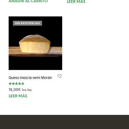
precio
precio
AÑADIR AL CARRITO
LEER MÁS
de 5
original
actual
era:
es:
28,00€.
23,00€.
SIN EXISTENCIAS
Queso mezcla semi Morán
Valorado
18,00
€
Iva Inc.
con
4.75
LEER MÁS
de 5