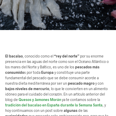
El bacalao
, conocido como el
“rey del norte”
por su enorme
presencia en las aguas del norte como son el Océano Atlántico o
los mares del Norte y Báltico, es uno de los
pescados más
consumido
s por toda
Europa
y constituye una parte
fundamental del pescado que se debe consumir acorde a
nuestra dieta mediterránea por ser un
pescado magro
y con
bajos niveles de mercurio
, lo que le convierten en un alimento
idóneo para el cuidado del corazón. En un artículo anterior del
blog de
Quesos y Jamones Morán
ya te contamos sobre la
tradición del bacalao en España durante la Semana Santa
, y
hoy continuamos con un post sobre
algunas
de las
curiosidades
que presenta este archiconocido pez, para que te