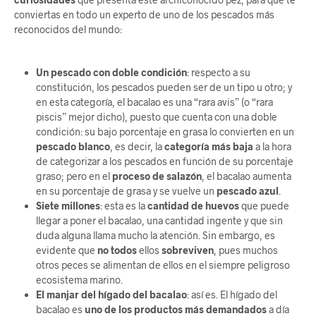
conviertas en todo un experto de uno de los pescados más
reconocidos del mundo:
Un pescado con doble condición
: respecto a su
constitución, los pescados pueden ser de un tipo u otro; y
en esta categoría, el bacalao es una “rara avis” (o “rara
piscis” mejor dicho), puesto que cuenta con una doble
condición: su bajo porcentaje en grasa lo convierten en un
pescado blanco
, es decir, la
categoría más baja
a la hora
de categorizar a los pescados en función de su porcentaje
graso; pero en el
proceso de salazón
, el bacalao aumenta
en su porcentaje de grasa y se vuelve un
pescado azul
.
Siete millones
: esta es la
cantidad de huevos
que puede
llegar a poner el bacalao, una cantidad ingente y que sin
duda alguna llama mucho la atención. Sin embargo, es
evidente que
no todos
ellos
sobreviven
, pues muchos
otros peces se alimentan de ellos en el siempre peligroso
ecosistema marino.
El manjar del hígado del bacalao
: así es. El hígado del
bacalao es
uno de los productos más demandados
a día