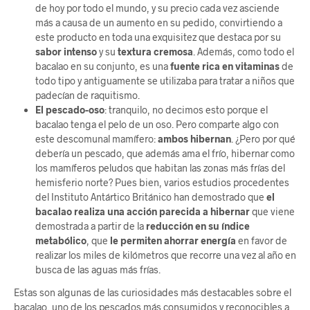
de hoy por todo el mundo, y su precio cada vez asciende
más a causa de un aumento en su pedido, convirtiendo a
este producto en toda una exquisitez que destaca por su
sabor intenso
y su
textura cremosa
. Además, como todo el
bacalao en su conjunto, es una
fuente rica en vitaminas
de
todo tipo y antiguamente se utilizaba para tratar a niños que
padecían de raquitismo.
El pescado-oso
: tranquilo, no decimos esto porque el
bacalao tenga el pelo de un oso. Pero comparte algo con
este descomunal mamífero:
ambos hibernan
. ¿Pero por qué
debería un pescado, que además ama el frío, hibernar como
los mamíferos peludos que habitan las zonas más frías del
hemisferio norte? Pues bien, varios estudios procedentes
del Instituto Antártico Británico han demostrado que
el
bacalao realiza una acción parecida a hibernar
que viene
demostrada a partir de la
reducción en su índice
metabólico
, que
le permiten ahorrar energía
en favor de
realizar los miles de kilómetros que recorre una vez al año en
busca de las aguas más frías.
Estas son algunas de las curiosidades más destacables sobre el
bacalao, uno de los pescados más consumidos y reconocibles a