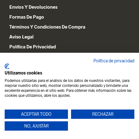
Envíos Y Devoluciones
Formas De Pago
Términos Y Condiciones De Compra
Aviso Legal
Política De Privacidad
Declaración De Cookies
Política de privacidad
Utilizamos cookies
MI CUENTA
Podemos utilizarlas para el análisis de los datos de nuestros visitantes, para
mejorar nuestro sitio web, mostrar contenido personalizado y brindarle una
Lista De Deseos
excelente experiencia en el sitio web. Para obtener más información sobre las
cookies que utilizamos, abre los ajustes.
Carrito De La Compra
Mi Cuenta
ACEPTAR TODO
RECHAZAR
NO, AJUSTAR