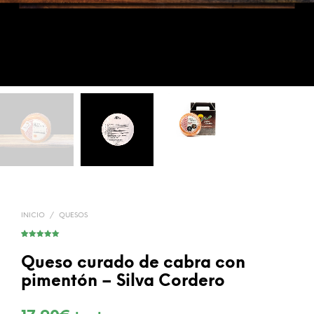
INICIO
/
QUESOS
Valorado con
3
5.00
de 5
en base a
Queso curado de cabra con
valoracione
s de
pimentón – Silva Cordero
clientes