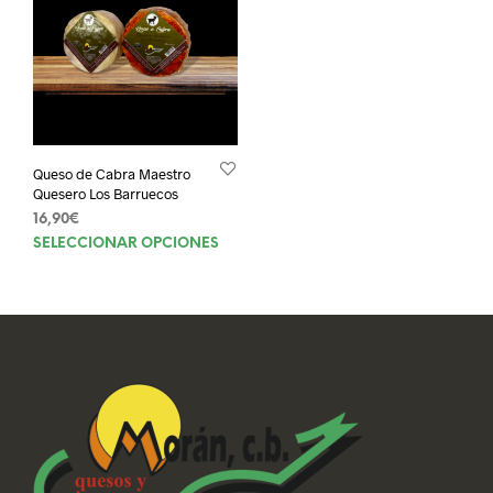
Queso de Cabra Maestro
Quesero Los Barruecos
16,90
€
Este
SELECCIONAR OPCIONES
producto
tiene
múltiples
variantes.
Las
opciones
se
pueden
elegir
en