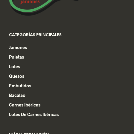
la
página
de
producto
CATEGORÍAS PRINCIPALES
Jamones
Paletas
Lotes
Quesos
Embutidos
Bacalao
Carnes Ibéricas
Lotes De Carnes Ibéricas