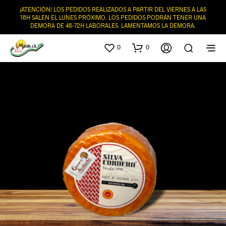
¡ATENCIÓN! LOS PEDIDOS REALIZADOS A PARTIR DEL VIERNES A LAS
18H SALEN EL LUNES PRÓXIMO. LOS PEDIDOS PODRÁN TENER UNA
DEMORA DE 48-72H LABORALES. LAMENTAMOS LA DEMORA.
0
0