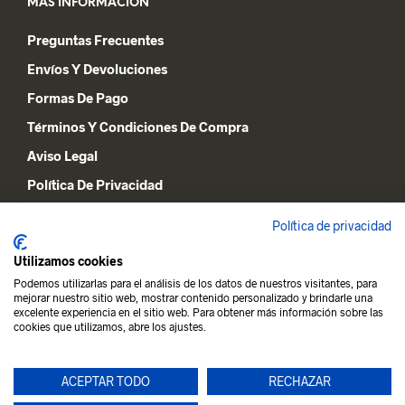
MÁS INFORMACIÓN
Preguntas Frecuentes
Envíos Y Devoluciones
Formas De Pago
Términos Y Condiciones De Compra
Aviso Legal
Política De Privacidad
Declaración De Cookies
Política de privacidad
Utilizamos cookies
MI CUENTA
Podemos utilizarlas para el análisis de los datos de nuestros visitantes, para
mejorar nuestro sitio web, mostrar contenido personalizado y brindarle una
Lista De Deseos
excelente experiencia en el sitio web. Para obtener más información sobre las
cookies que utilizamos, abre los ajustes.
Carrito De La Compra
Mi Cuenta
ACEPTAR TODO
RECHAZAR