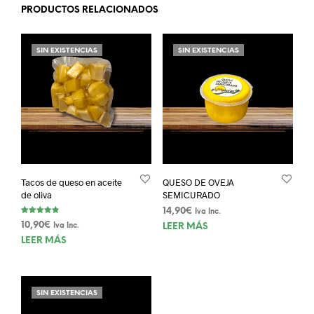
PRODUCTOS RELACIONADOS
SIN EXISTENCIAS
SIN EXISTENCIAS
Tacos de queso en aceite
QUESO DE OVEJA
de oliva
SEMICURADO
14,90
€
Iva Inc.
Valorado
10,90
€
Iva Inc.
LEER MÁS
con
4.83
LEER MÁS
de 5
SIN EXISTENCIAS