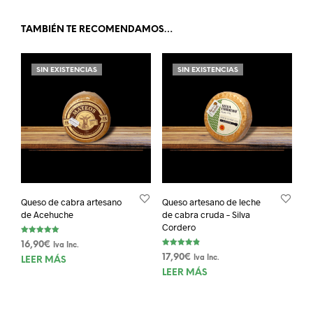
TAMBIÉN TE RECOMENDAMOS…
SIN EXISTENCIAS
SIN EXISTENCIAS
Queso de cabra artesano
Queso artesano de leche
de Acehuche
de cabra cruda – Silva
Cordero
Valorado con
16,90
€
Iva Inc.
5.00
Valorado
de 5
17,90
€
Iva Inc.
LEER MÁS
con
4.84
LEER MÁS
de 5