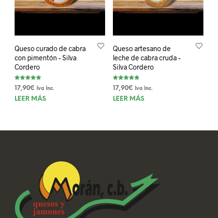
Queso curado de cabra
Queso artesano de
con pimentón – Silva
leche de cabra cruda –
Cordero
Silva Cordero
Valorado con
Valorado
17,90
€
17,90
€
Iva Inc.
Iva Inc.
5.00
con
de 5
4.84
LEER MÁS
LEER MÁS
de 5