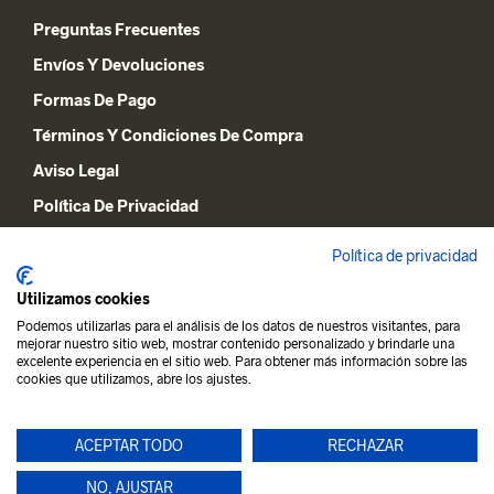
Preguntas Frecuentes
Envíos Y Devoluciones
Formas De Pago
Términos Y Condiciones De Compra
Aviso Legal
Política De Privacidad
Declaración De Cookies
Política de privacidad
Utilizamos cookies
MI CUENTA
Podemos utilizarlas para el análisis de los datos de nuestros visitantes, para
mejorar nuestro sitio web, mostrar contenido personalizado y brindarle una
Lista De Deseos
excelente experiencia en el sitio web. Para obtener más información sobre las
cookies que utilizamos, abre los ajustes.
Carrito De La Compra
Mi Cuenta
ACEPTAR TODO
RECHAZAR
NO, AJUSTAR