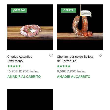
¡OFERTA!
¡OFERTA!
Chorizo Auténtico
Chorizo Ibérico de Bellota
Extremeño
de Herradura.
Valorado con
Valorado con
El
El
El
El
16,90
€
12,90
€
8,50
€
7,90
€
Iva Inc.
Iva Inc.
5.00
5.00
de 5
de 5
precio
precio
precio
precio
AÑADIR AL CARRITO
AÑADIR AL CARRITO
original
actual
original
actual
era:
es:
era:
es:
16,90€.
12,90€.
8,50€.
7,90€.