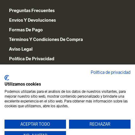
Preguntas Frecuentes
Envíos Y Devoluciones
Formas De Pago
Términos Y Condiciones De Compra
Aviso Legal
Política De Privacidad
Declaración De Cookies
Política de privacidad
Utilizamos cookies
MI CUENTA
Podemos utilizarlas para el análisis de los datos de nuestros visitantes, para
mejorar nuestro sitio web, mostrar contenido personalizado y brindarle una
Lista De Deseos
excelente experiencia en el sitio web. Para obtener más información sobre las
cookies que utilizamos, abre los ajustes.
Carrito De La Compra
Mi Cuenta
ACEPTAR TODO
RECHAZAR