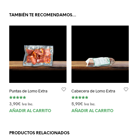
TAMBIÉN TE RECOMENDAMOS…
Puntas de Lomo Extra
Cabecera de Lomo Extra
Valorado con
Valorado
3,90
€
5,90
€
Iva Inc.
Iva Inc.
5.00
con
de 5
4.90
AÑADIR AL CARRITO
AÑADIR AL CARRITO
de 5
PRODUCTOS RELACIONADOS