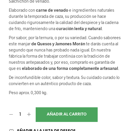
Salchichón de venado.
original
actual
Elaborado con
carne de
venado
e ingredientes naturales
era:
es:
durante la temporada de caza, su producción se hace
cuidando rigurosamente la calidad del despiece y la cadena
5,99€.
4,50€.
de frío, manteniendo una
curación lenta y natural
.
Por sabor, por la ternura, o por su variedad. Cuando saborees
este manjar
de Quesos y Jamones Morán
te darás cuenta al
segundo que nunca has probado nada igual. En nuestra
fábrica la forma de trabajar continúa con la tradición de
nuestros antepasados y, por eso, comprarlo es garantía de
que es
elaborado de una forma completamente artesanal
.
De inconfundible color, sabor y textura. Su cuidado curado lo
convierten en un auténtico producto de caza.
Peso aprox. 0,300 kg.
AÑADIR AL CARRITO