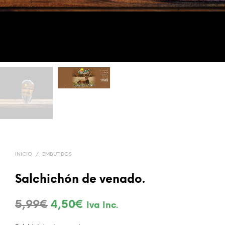
INICIO
/
EMBUTIDOS
Salchichón de venado.
El
El
5,99
€
4,50
€
Iva Inc.
precio
precio