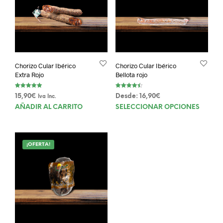
Chorizo Cular Ibérico
Chorizo Cular Ibérico
Extra Rojo
Bellota rojo
Valorado con
Valorado
15,90
€
Desde:
16,90
€
Iva Inc.
5.00
con
de 5
4.50
Este
AÑADIR AL CARRITO
SELECCIONAR OPCIONES
de 5
prod
tien
múlt
¡OFERTA!
varia
Las
opci
se
pue
elegi
en
la