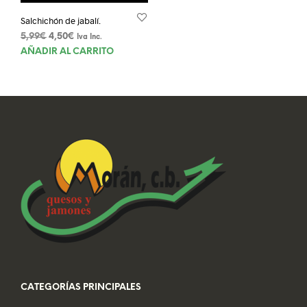
pági
Salchichón de jabalí.
de
El
El
5,99
€
4,50
€
Iva Inc.
prod
precio
precio
AÑADIR AL CARRITO
original
actual
era:
es:
5,99€.
4,50€.
CATEGORÍAS PRINCIPALES