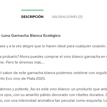
DESCRIPCIÓN
VALORACIONES (0)
 Luna Garnacha Blanca Ecológico
ve y a la vez alegre que lo hacen ideal para cualquier ocasión.
ía probarlo? Ahora puedes comprar el vino blanco garnacha en 
ine. Pero te diremos más…
 sabor de este garnacha blanca podemos celebrar con orgull
ello Eco vino de Plata 2020.
 sabroso y potente. Así es este vino blanco: un producto que an
los ojos, con su amarillo pálido decorado con ribetes dorados.
to, con una intensidad aromática tan peculiar como exquisita. Li