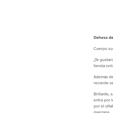
Dehesa de
Cuerpo sua
¿Te gustar
tienda onl
Además del
reciente s
Brillante,
entra por 
por el olfa
manzana…