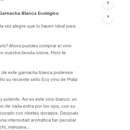
O
D
Garnacha Blanca Ecológico
U
C
la vez alegre que lo hacen ideal para
T
.
O
S
E
arlo? Ahora puedes comprar el vino
N
n nuestra tienda online. Pero te
E
L
C
A
 de este garnacha blanca podemos
R
lo su reciente sello Eco vino de Plata
R
I
T
 y potente. Así es este vino blanco: un
O
.
s de nada entra por los ojos, con su
decorado con ribetes dorados. Después
 una intensidad aromática tan peculiar
ichi, manzana…