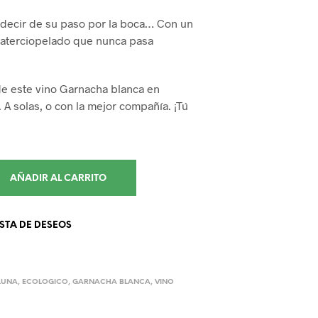
 decir de su paso por la boca… Con un
 aterciopelado que nunca pasa
de este vino Garnacha blanca en
 A solas, o con la mejor compañía. ¡Tú
AÑADIR AL CARRITO
ISTA DE DESEOS
LUNA
,
ECOLOGICO
,
GARNACHA BLANCA
,
VINO