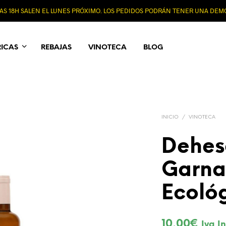
 LAS 18H SALEN EL LUNES PRÓXIMO. LOS PEDIDOS PODRÁN TENER UNA DE
RICAS
REBAJAS
VINOTECA
BLOG
INICIO
/
VINOTECA
Dehes
Garna
Ecoló
10,00
€
Iva In