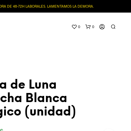
MORA DE 48-72H LABORALES. LAMENTAMOS LA DEMORA.
0
0
a de Luna
cha Blanca
N
O
gico (unidad)
H
A
Y
P
c.
R