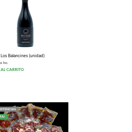
Los Balancines (unidad)
va Inc.
 AL CARRITO
XISTENCIAS
TA!