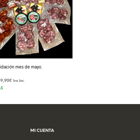
uidación mes de mayo.
l
El
59,90
€
Iva Inc.
recio
precio
ÁS
riginal
actual
ra:
es:
9,90€.
59,90€.
MI CUENTA