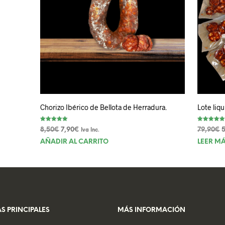
Chorizo Ibérico de Bellota de Herradura.
Lote liq
Valorado con
Valorado con
El
El
E
8,50
€
7,90
€
79,90
€
Iva Inc.
5.00
5.00
de 5
de 5
precio
precio
p
AÑADIR AL CARRITO
LEER M
original
actual
o
era:
es:
e
8,50€.
7,90€.
7
S PRINCIPALES
MÁS INFORMACIÓN