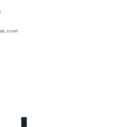
y
as, o con