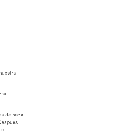
nuestra
o su
tes de nada
 Después
chi,