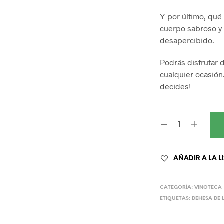
Y por último, qué
cuerpo sabroso y
desapercibido.
Podrás disfrutar 
cualquier ocasión.
decides!
AÑADIR A LA L
CATEGORÍA:
VINOTECA
ETIQUETAS:
DEHESA DE 