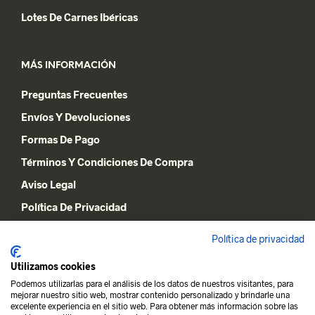
Lotes De Carnes Ibéricas
MÁS INFORMACIÓN
Preguntas Frecuentes
Envíos Y Devoluciones
Formas De Pago
Términos Y Condiciones De Compra
Aviso Legal
Política De Privacidad
Declaración De Cookies
Política de privacidad
Utilizamos cookies
MI CUENTA
Podemos utilizarlas para el análisis de los datos de nuestros visitantes, para
mejorar nuestro sitio web, mostrar contenido personalizado y brindarle una
Lista De Deseos
excelente experiencia en el sitio web. Para obtener más información sobre las