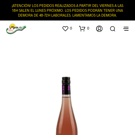
¡ATENCIÓN! LOS PEDIDOS REALIZADOS A PARTIR DEL VIERNES A LAS
18H SALEN EL LUNES PRÓXIMO. LOS PEDIDOS PODRÁN TENER UNA
DEMORA DE 48-72H LABORALES. LAMENTAMOS LA DEMORA.
0
0