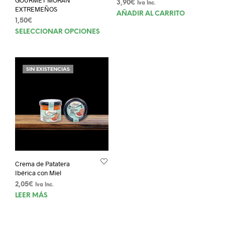
3,90
€
Iva Inc.
EXTREMEÑOS
AÑADIR AL CARRITO
1,50
€
Este
SELECCIONAR OPCIONES
producto
tiene
múltiples
SIN EXISTENCIAS
variantes.
Las
opciones
se
pueden
elegir
en
la
página
Crema de Patatera
de
Ibérica con Miel
producto
2,05
€
Iva Inc.
LEER MÁS