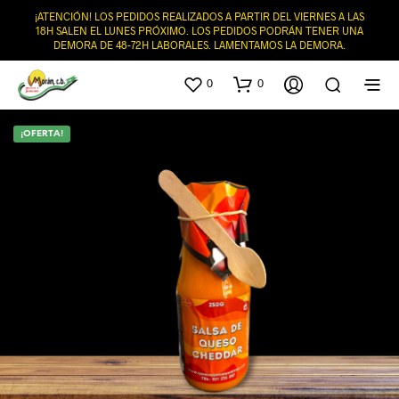
¡ATENCIÓN! LOS PEDIDOS REALIZADOS A PARTIR DEL VIERNES A LAS
18H SALEN EL LUNES PRÓXIMO. LOS PEDIDOS PODRÁN TENER UNA
DEMORA DE 48-72H LABORALES. LAMENTAMOS LA DEMORA.
0
0
¡OFERTA!