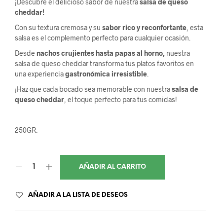
¡Descubre el delicioso sabor de nuestra
salsa de queso
original
actual
cheddar!
era:
es:
Con su textura cremosa y su
sabor rico y reconfortante
, esta
salsa es el complemento perfecto para cualquier ocasión.
4,90€.
3,90€.
Desde
nachos crujientes hasta papas al horno,
nuestra
salsa de queso cheddar transforma tus platos favoritos en
una experiencia
gastronómica irresistible
.
¡Haz que cada bocado sea memorable con nuestra
salsa de
queso cheddar
, el toque perfecto para tus comidas!
250GR.
AÑADIR AL CARRITO
AÑADIR A LA LISTA DE DESEOS