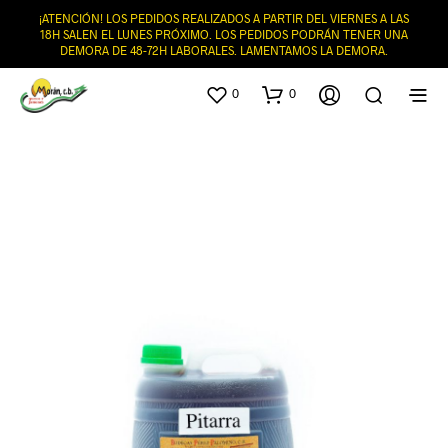
¡ATENCIÓN! LOS PEDIDOS REALIZADOS A PARTIR DEL VIERNES A LAS
18H SALEN EL LUNES PRÓXIMO. LOS PEDIDOS PODRÁN TENER UNA
DEMORA DE 48-72H LABORALES. LAMENTAMOS LA DEMORA.
0
0