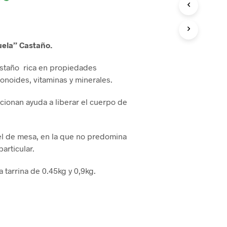
O
D
U
C
ela” Castaño.
T
O
astaño rica en propiedades
S
E
vonoides, vitaminas y minerales.
N
E
cionan ayuda a liberar el cuerpo de
L
C
A
R
el de mesa, en la que no predomina
R
articular.
I
T
 tarrina de 0.45kg y 0,9kg.
O
.