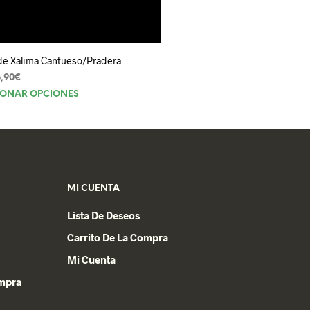
 de Xalima Cantueso/Pradera
,90
€
Este
IONAR OPCIONES
producto
tiene
múltiples
variantes.
Las
MI CUENTA
opciones
se
Lista De Deseos
pueden
Carrito De La Compra
elegir
en
Mi Cuenta
la
ompra
página
de