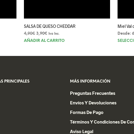
SALSA DE QUESO CHEDDAR
Miel Val
El
El
4,90
€
3,90
€
Desde:
6
Iva Inc.
precio
precio
AÑADIR AL CARRITO
SELECC
original
actual
o
era:
es:
4,90€.
3,90€.
s
.
S PRINCIPALES
MÁS INFORMACIÓN
s
Preguntas Frecuentes
Envíos Y Devoluciones
Formas De Pago
Términos Y Condiciones De C
Aviso Legal