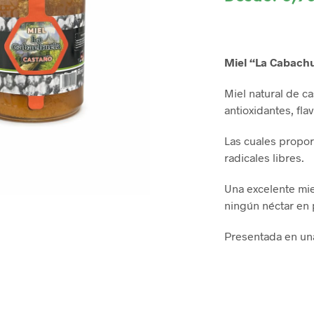
Miel “La Cabachu
Miel natural de c
antioxidantes, fla
Las cuales propor
radicales libres.
Una excelente mi
ningún néctar en p
Presentada en una