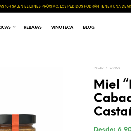
 LAS 18H SALEN EL LUNES PRÓXIMO. LOS PEDIDOS PODRÁN TENER UNA DE
RICAS
REBAJAS
VINOTECA
BLOG
INICIO
/
VARIOS
Miel “
Cabac
Casta
Desde:
6,9