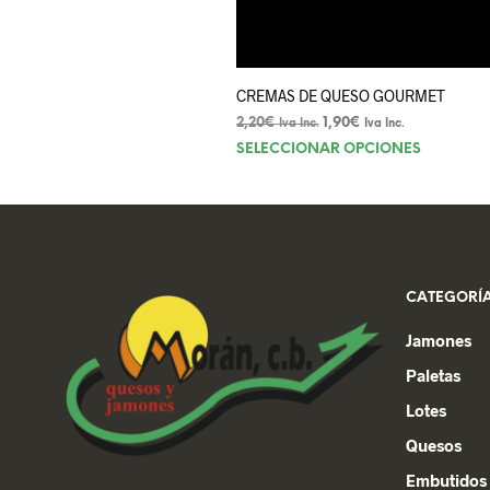
CREMAS DE QUESO GOURMET
2,20
€
1,90
€
Iva Inc.
Iva Inc.
Este
SELECCIONAR OPCIONES
product
tiene
múltiple
variantes
Las
CATEGORÍA
opcione
se
Jamones
pueden
Paletas
elegir
en
Lotes
la
Quesos
página
Embutidos
de