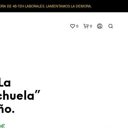
MORA DE 48-72H LABORALES. LAMENTAMOS LA DEMORA.
0
0
La
huela”
N
O
ño.
H
A
Y
P
0
€
R