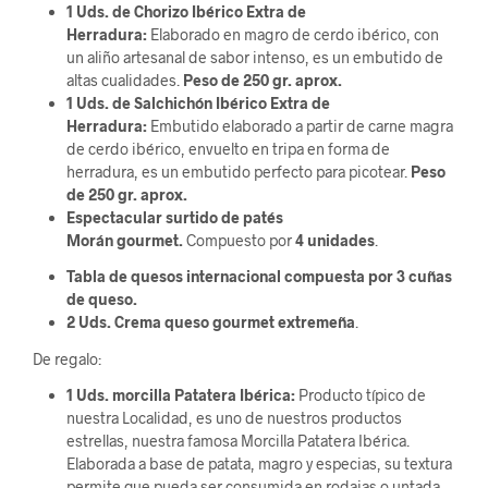
1 Uds. de Chorizo Ibérico Extra de
Herradura:
Elaborado en magro de cerdo ibérico, con
un aliño artesanal de sabor intenso, es un embutido de
altas cualidades.
Peso de 250 gr. aprox.
1 Uds. de Salchichón Ibérico Extra de
Herradura:
Embutido elaborado a partir de carne magra
de cerdo ibérico, envuelto en tripa en forma de
herradura, es un embutido perfecto para picotear.
Peso
de 250 gr. aprox.
Espectacular surtido de patés
Morán gourmet.
Compuesto por
4 unidades
.
Tabla de quesos internacional compuesta por 3 cuñas
de queso.
2 Uds. Crema queso gourmet extremeña
.
De regalo:
1 Uds. morcilla Patatera Ibérica:
Producto típico de
nuestra Localidad, es uno de nuestros productos
estrellas, nuestra famosa Morcilla Patatera Ibérica.
Elaborada a base de patata, magro y especias, su textura
permite que pueda ser consumida en rodajas o untada