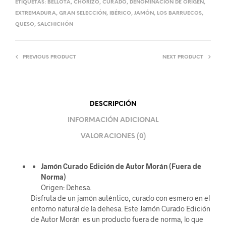
ETIQUETAS:
BELLOTA
,
CHORIZO
,
CURADO
,
DENOMINACIÓN DE ORIGEN
,
EXTREMADURA
,
GRAN SELECCIÓN
,
IBÉRICO
,
JAMÓN
,
LOS BARRUECOS
,
QUESO
,
SALCHICHÓN
PREVIOUS PRODUCT
NEXT PRODUCT
DESCRIPCIÓN
INFORMACIÓN ADICIONAL
VALORACIONES (0)
Jamón Curado Edición de Autor Morán (Fuera de
Norma)
Origen: Dehesa.
Disfruta de un jamón auténtico, curado con esmero en el
entorno natural de la dehesa. Este Jamón Curado Edición
de Autor Morán es un producto fuera de norma, lo que