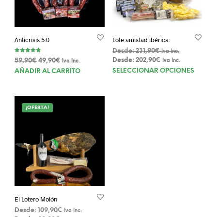
Anticrisis 5.0
Lote amistad ibérica.
Desde:
231,90
€
Iva Inc.
Valorado
El
El
Desde:
202,90
€
59,90
€
49,90
€
Iva Inc.
Iva Inc.
con
4.80
Este
precio
precio
SELECCIONAR OPCIONES
AÑADIR AL CARRITO
de 5
original
actual
prod
era:
es:
tien
59,90€.
49,90€.
múlt
¡OFERTA!
varia
Las
opci
se
pue
elegi
en
la
pági
El Lotero Molón
de
Desde:
109,90
€
prod
Iva Inc.