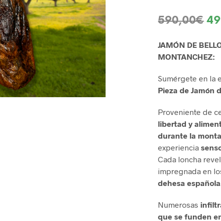
El
590,00
€
49
pr
JAMÓN DE BELLO
or
MONTANCHEZ:
er
Sumérgete en la 
59
Pieza de Jamón d
Proveniente de ce
libertad y alime
durante la monta
experiencia
senso
Cada loncha revel
impregnada en los
dehesa española
Numerosas
infilt
que se funden en