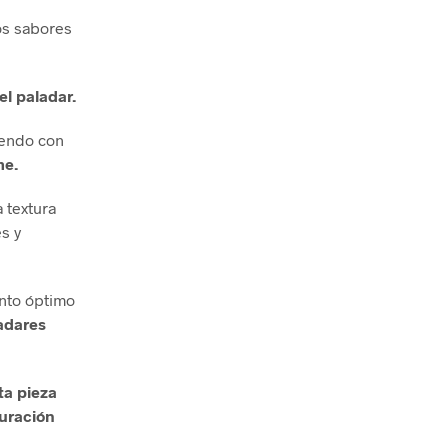
os sabores
el paladar.
iendo con
me.
 textura
s y
unto óptimo
adares
ta pieza
uración