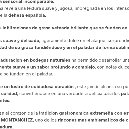
ia
sensorial incomparable
.
a revela una textura suave y jugosa, impregnada en los intens
e la
dehesa española.
s
infiltraciones de grasa veteada brillante que se funden en 
s
suave y delicado
, ligeramente dulce en el ataque, sorprend
ad de su grasa fundiéndose y en el paladar de forma subli
maduración en bodegas naturales
ha permitido desarrollar una
mente suave y un sabor profundo y complejo
, con notas dulce
e se funden en el paladar.
 un lustro de cuidadosa curación
, este jamón alcanza su p
 calidad
, convirtiéndose en una verdadera delicia para los
pal
ntes
.
n el corazón de la t
radición gastronómica extremeña con es
n MONTANCHEZ
, uno de los
rincones más emblemáticos de c
adura.