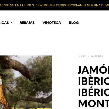
 LAS 18H SALEN EL LUNES PRÓXIMO. LOS PEDIDOS PODRÁN TENER UNA DE
RICAS
REBAJAS
VINOTECA
BLOG
INICIO
/
JAMONES
JAMÓ
IBÈRI
IBÉRI
MONT