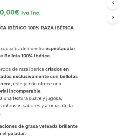
O
D
El
0,00
€
Iva Inc.
U
ecio
precio
C
TA IBÈRICO 100% RAZA IBÉRICA
T
iginal
actual
O
S
a:
es:
E
exquisitez de nuestra
espectacular
0,00€.
490,00€.
N
e Bellota 100% Ibérica.
E
L
rdos de raza ibérica
criados en
C
A
ntados exclusivamente con bellotas
R
nera,
este jamón ofrece una
R
rial incomparable
.
I
a una textura suave y jugosa,
T
O
 intensos sabores y aromas de la
.
.
raciones de grasa veteada brillante
 el paladar.