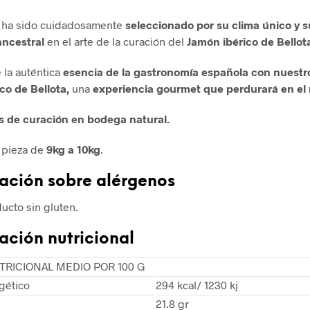
ha sido cuidadosamente
seleccionado por su clima único y s
ancestral
en el arte de la curación del
Jamón ibérico de Bellot
 la auténtica
esencia de la gastronomía española con nuest
co de Bellota,
una
experiencia gourmet que perdurará en el 
s de curación en bodega natural.
 pieza de
9kg a 10kg
.
ación sobre alérgenos
ucto sin gluten.
ación nutricional
TRICIONAL MEDIO POR 100 G
gético
294 kcal/ 1230 kj
21.8 gr