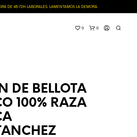
MORA DE 48-72H LABORALES. LAMENTAMOS LA DEMORA.
0
0
N DE BELLOTA
CO 100% RAZA
N
O
CA
H
A
Y
ANCHEZ
P
R