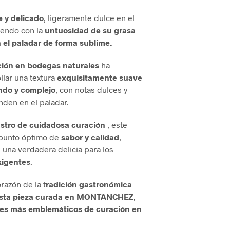
 y delicado
, ligeramente dulce en el
iendo con la
untuosidad de su grasa
 el paladar de forma sublime.
ión en bodegas naturales
ha
llar una textura
exquisitamente suave
ndo y complejo
, con notas dulces y
nden en el paladar.
stro de cuidadosa curación
, este
 punto óptimo de
sabor y calidad
,
 una verdadera delicia para los
xigentes
.
razón de la t
radición gastronómica
esta pieza curada en MONTANCHEZ
,
nes más emblemáticos de curación en