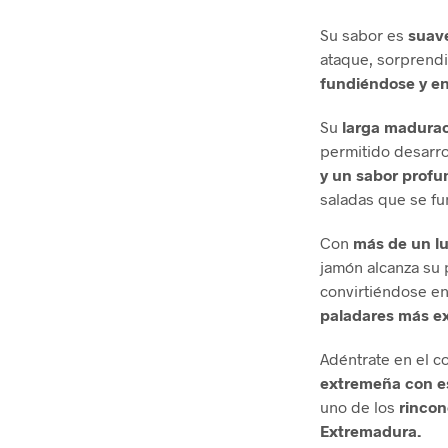
Su sabor es
suave
ataque, sorprend
fundiéndose y en
Su
larga madurac
permitido desarro
y un sabor profu
saladas que se fu
Con
más de un lu
jamón alcanza su
convirtiéndose en
paladares más e
Adéntrate en el co
extremeña con 
uno de los
rinco
Extremadura.