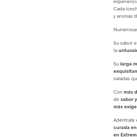
experienc
Cada lonch
y aromas d
Numerosa
Su sabor e
la
untuosid
Su
larga 
exquisita
saladas qu
Con
más de
de
sabor y
más exige
Adéntrate e
curada e
en Extrem