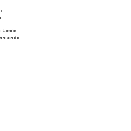
u
a.
ro Jamón
recuerdo.