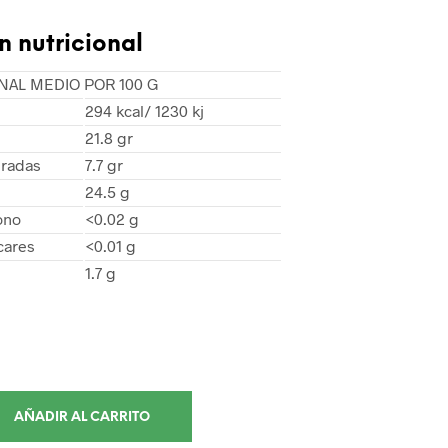
n nutricional
NAL MEDIO POR 100 G
294 kcal/ 1230 kj
21.8 gr
uradas
7.7 gr
24.5 g
ono
<0.02 g
cares
<0.01 g
1.7 g
AÑADIR AL CARRITO