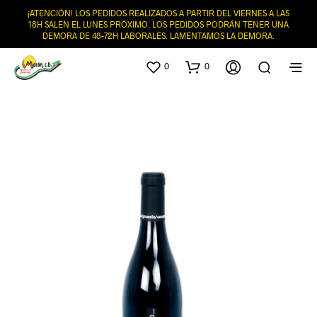
¡ATENCIÓN! LOS PEDIDOS REALIZADOS A PARTIR DEL VIERNES A LAS
18H SALEN EL LUNES PRÓXIMO. LOS PEDIDOS PODRÁN TENER UNA
DEMORA DE 48-72H LABORALES. LAMENTAMOS LA DEMORA.
0
0