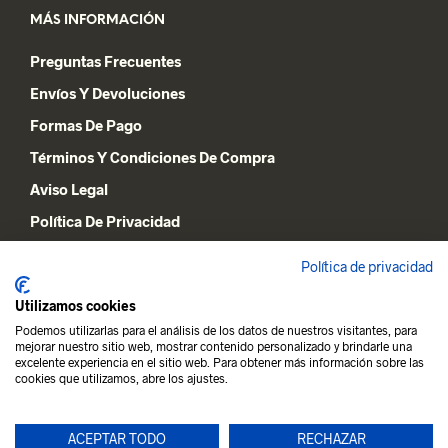
MÁS INFORMACIÓN
Preguntas Frecuentes
Envíos Y Devoluciones
Formas De Pago
Términos Y Condiciones De Compra
Aviso Legal
Política De Privacidad
Declaración De Cookies
Política de privacidad
Utilizamos cookies
MI CUENTA
Podemos utilizarlas para el análisis de los datos de nuestros visitantes, para
mejorar nuestro sitio web, mostrar contenido personalizado y brindarle una
Lista De Deseos
excelente experiencia en el sitio web. Para obtener más información sobre las
cookies que utilizamos, abre los ajustes.
Carrito De La Compra
Mi Cuenta
ACEPTAR TODO
RECHAZAR