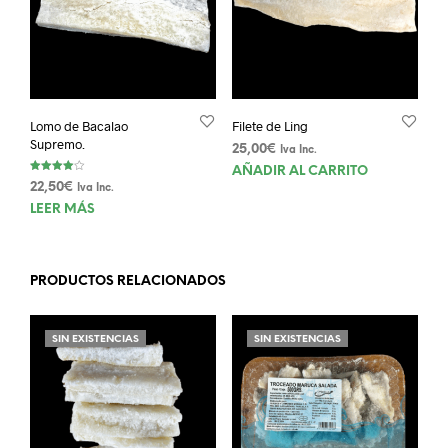
Lomo de Bacalao
Filete de Ling
Supremo.
25,00
€
Iva Inc.
AÑADIR AL CARRITO
Valorado
22,50
€
Iva Inc.
con
4.00
LEER MÁS
de 5
PRODUCTOS RELACIONADOS
SIN EXISTENCIAS
SIN EXISTENCIAS