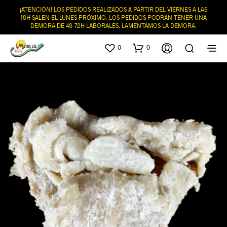
¡ATENCIÓN! LOS PEDIDOS REALIZADOS A PARTIR DEL VIERNES A LAS
18H SALEN EL LUNES PRÓXIMO. LOS PEDIDOS PODRÁN TENER UNA
DEMORA DE 48-72H LABORALES. LAMENTAMOS LA DEMORA.
0
0