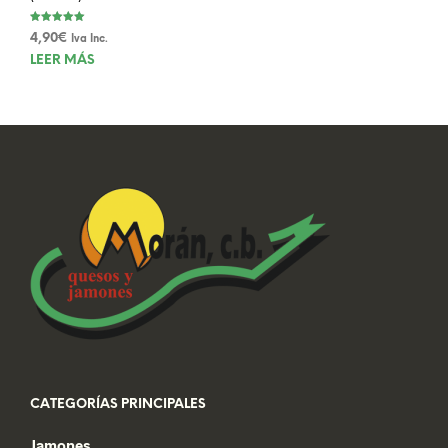
Valorado con
4,90
€
Iva Inc.
5.00
de 5
LEER MÁS
CATEGORÍAS PRINCIPALES
Jamones