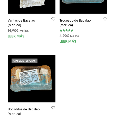
Varitas de Bacalao
Troceado de Bacalao
(Maruca)
(Maruca)
14,90
€
Iva Inc.
Valorado con
4,90
€
LEER MÁS
Iva Inc.
5.00
de 5
LEER MÁS
SIN EXISTENCIAS
Bocaditos de Bacalao
(Maruca)