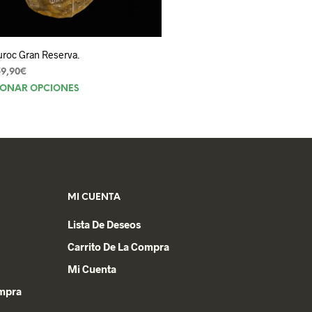
uroc Gran Reserva.
59,90
€
Este
IONAR OPCIONES
producto
tiene
múltiples
variantes.
Las
opciones
MI CUENTA
se
pueden
Lista De Deseos
elegir
Carrito De La Compra
en
Mi Cuenta
la
página
ompra
de