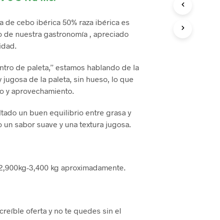
O
cio
precio
D
ta de cebo ibérica 50% raza ibérica es
U
ginal
actual
o de nuestra gastronomía , apreciado
C
:
es:
idad.
T
O
,90€.
99,90€.
S
entro de paleta,” estamos hablando de la
E
 jugosa de la paleta, sin hueso, lo que
N
mo y aprovechamiento.
E
L
C
ado un buen equilibrio entre grasa y
A
 un sabor suave y una textura jugosa.
R
R
I
T
. 2,900kg-3,400 kg aproximadamente.
O
.
reíble oferta y no te quedes sin el