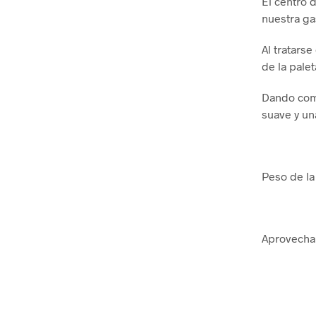
El centro 
nuestra ga
Al tratars
de la pale
Dando como
suave y un
Peso de la
Aprovecha e