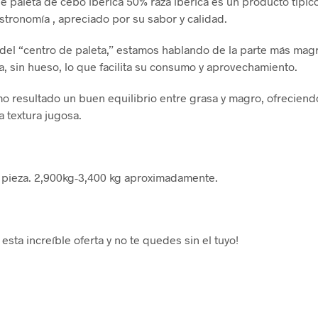
de paleta de cebo ibérica 50% raza ibérica es un producto típic
stronomía , apreciado por su sabor y calidad.
e del “centro de paleta,” estamos hablando de la parte más mag
ta, sin hueso, lo que facilita su consumo y aprovechamiento.
 resultado un buen equilibrio entre grasa y magro, ofreciend
a textura jugosa.
 pieza. 2,900kg-3,400 kg aproximadamente.
sta increíble oferta y no te quedes sin el tuyo!