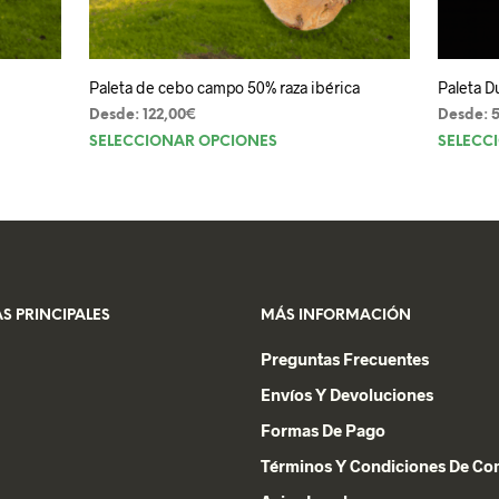
Paleta de cebo campo 50% raza ibérica
Paleta D
Desde:
122,00
€
Desde:
Este
SELECCIONAR OPCIONES
SELECC
producto
o
tiene
múltiples
s
variantes.
.
Las
opciones
S PRINCIPALES
MÁS INFORMACIÓN
s
se
pueden
Preguntas Frecuentes
elegir
Envíos Y Devoluciones
en
Formas De Pago
la
página
Términos Y Condiciones De C
de