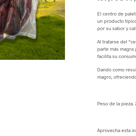
pre
El centro de pale
ori
un producto típic
era
por su sabor y cal
109
Al tratarse del “c
parte más magra y
facilita su consu
Dando como result
magro, ofreciendo
Peso de la pieza
Aprovecha esta inc