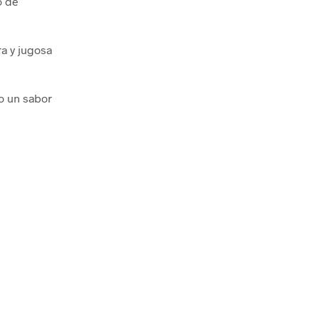
o de
ra y jugosa
o un sabor