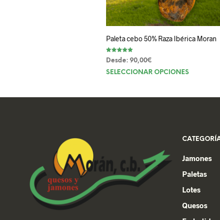
Paleta cebo 50% Raza Ibérica Moran
Valorado con
Desde:
90,00
€
5.00
de 5
Este
SELECCIONAR OPCIONES
product
tiene
múltiple
variantes
Las
CATEGORÍA
opcione
se
Jamones
pueden
Paletas
elegir
en
Lotes
la
Quesos
página