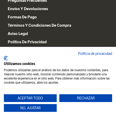
Preguntas Frecuentes
Envíos Y Devoluciones
Formas De Pago
Términos Y Condiciones De Compra
Aviso Legal
Política De Privacidad
Declaración De Cookies
Política de privacidad
Utilizamos cookies
MI CUENTA
Podemos utilizarlas para el análisis de los datos de nuestros visitantes, para
mejorar nuestro sitio web, mostrar contenido personalizado y brindarle una
Lista De Deseos
excelente experiencia en el sitio web. Para obtener más información sobre las
cookies que utilizamos, abre los ajustes.
Carrito De La Compra
Mi Cuenta
ACEPTAR TODO
RECHAZAR
NO, AJUSTAR