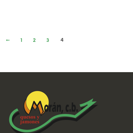
←
1
2
3
4