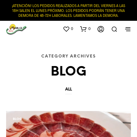
¡ATENCIÓN! LOS PEDIDOS REALIZADOS A PARTIR DEL VIERNES A LAS
18H SALEN EL LUNES PRÓXIMO. LOS PEDIDOS PODRÁN TENER UNA
DEMORA DE 48-72H LABORALES. LAMENTAMOS LA DEMORA.
0
0
CATEGORY ARCHIVES
BLOG
ALL
BLOG