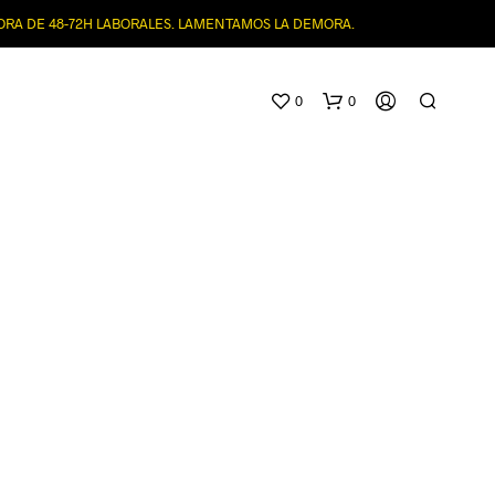
MORA DE 48-72H LABORALES. LAMENTAMOS LA DEMORA.
0
0
N
O
H
A
Y
P
R