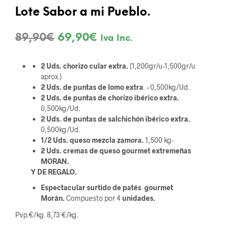
Lote Sabor a mi Pueblo.
El
El
89,90
€
69,90
€
Iva Inc.
precio
precio
2 Uds. chorizo cular extra.
(1,200gr/u-1,500gr/u
original
actual
aprox.)
era:
es:
2 Uds. de puntas de lomo extra
. – 0,500kg/Ud.
2 Uds. de puntas de chorizo ibérico extra.
89,90€.
69,90€.
0,500kg/Ud.
2 Uds. de puntas de salchichón ibérico extra.
0,500kg/Ud.
1/2 Uds. queso mezcla zamora.
1,500 kg-
2 Uds. cremas de queso gourmet extremeñas
MORAN.
Y DE REGALO.
Espectacular surtido de patés gourmet
Morán.
Compuesto por 4
unidades.
Pvp.€/kg. 8,73 €/kg.