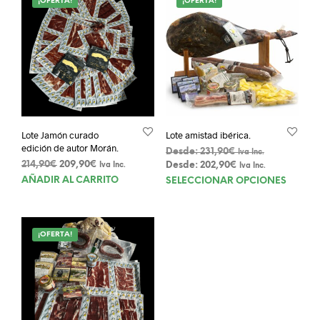
¡OFERTA!
¡OFERTA!
Lote Jamón curado
Lote amistad ibérica.
edición de autor Morán.
Desde:
231,90
€
Iva Inc.
El
El
214,90
€
209,90
€
Desde:
202,90
€
Iva Inc.
Iva Inc.
precio
precio
Este
AÑADIR AL CARRITO
SELECCIONAR OPCIONES
original
actual
prod
era:
es:
tien
214,90€.
209,90€.
múlt
¡OFERTA!
varia
Las
opci
se
pue
elegi