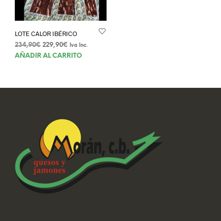
en
la
pági
LOTE CALOR IBÉRICO
de
El
El
234,90
€
229,90
€
Iva Inc.
prod
precio
precio
AÑADIR AL CARRITO
original
actual
era:
es:
234,90€.
229,90€.