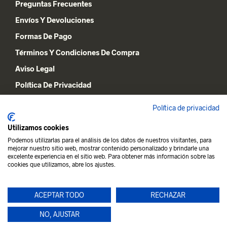
Preguntas Frecuentes
Envíos Y Devoluciones
Formas De Pago
Términos Y Condiciones De Compra
Aviso Legal
Política De Privacidad
Declaración De Cookies
Política de privacidad
Utilizamos cookies
MI CUENTA
Podemos utilizarlas para el análisis de los datos de nuestros visitantes, para
mejorar nuestro sitio web, mostrar contenido personalizado y brindarle una
Lista De Deseos
excelente experiencia en el sitio web. Para obtener más información sobre las
cookies que utilizamos, abre los ajustes.
Carrito De La Compra
Mi Cuenta
ACEPTAR TODO
RECHAZAR
NO, AJUSTAR