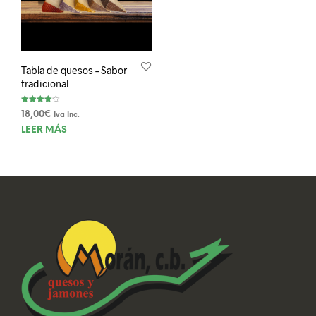
Tabla de quesos – Sabor
tradicional
Valorado
18,00
€
Iva Inc.
con
4.00
LEER MÁS
de 5