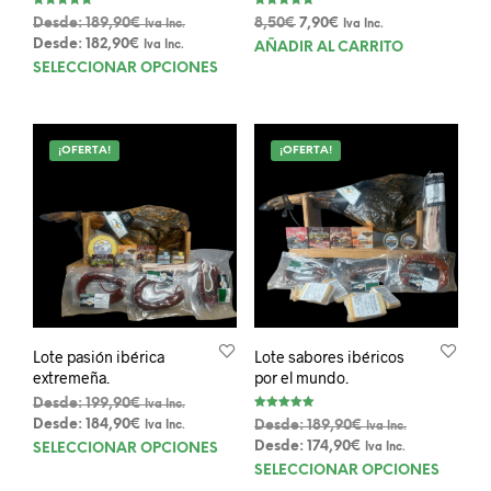
Valorado con
Valorado con
El
El
Desde:
189,90
€
8,50
€
7,90
€
Iva Inc.
Iva Inc.
5.00
5.00
de 5
de 5
precio
precio
Desde:
182,90
€
Iva Inc.
AÑADIR AL CARRITO
Este
original
actual
SELECCIONAR OPCIONES
era:
es:
producto
8,50€.
7,90€.
tiene
múltiples
¡OFERTA!
¡OFERTA!
variantes.
Las
opciones
se
pueden
elegir
en
la
página
Lote pasión ibérica
Lote sabores ibéricos
de
extremeña.
por el mundo.
producto
Desde:
199,90
€
Iva Inc.
Valorado con
Desde:
184,90
€
Desde:
189,90
€
Iva Inc.
Iva Inc.
5.00
de 5
Este
Desde:
174,90
€
SELECCIONAR OPCIONES
Iva Inc.
Este
producto
SELECCIONAR OPCIONES
prod