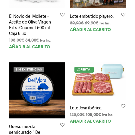
El Novio del Mollete –
Lote embutido playero.
Aceite de Oliva Virgen
El
El
89,90
€
69,90
€
Iva Inc.
Extra Gourmet 500 ml.
precio
precio
AÑADIR AL CARRITO
Caja 6 ud.
original
actual
El
El
era:
es:
108,00
€
84,00
€
Iva Inc.
precio
precio
89,90€.
69,90€.
AÑADIR AL CARRITO
original
actual
era:
es:
108,00€.
84,00€.
SIN EXISTENCIAS
¡OFERTA!
Lote Joya ibérica.
El
El
125,00
€
105,00
€
Iva Inc.
precio
precio
AÑADIR AL CARRITO
Queso mezcla
original
actual
semicurado ” Del
era:
es: