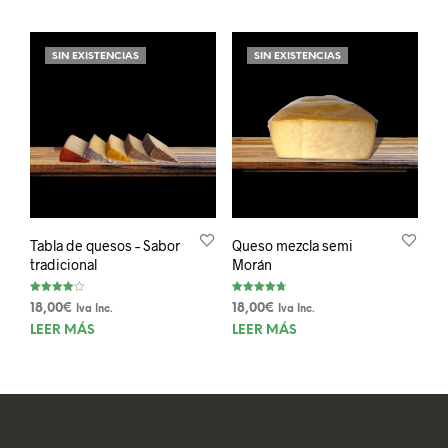
tiene
tien
múltiples
múlt
variantes.
SIN EXISTENCIAS
SIN EXISTENCIAS
varia
Las
Las
opciones
opci
se
se
pueden
pue
elegir
elegi
en
en
la
la
página
pági
de
Tabla de quesos – Sabor
Queso mezcla semi
de
producto
tradicional
Morán
prod
Valorado
Valorado
18,00
€
18,00
€
Iva Inc.
Iva Inc.
con
con
4.00
4.75
LEER MÁS
LEER MÁS
de 5
de 5