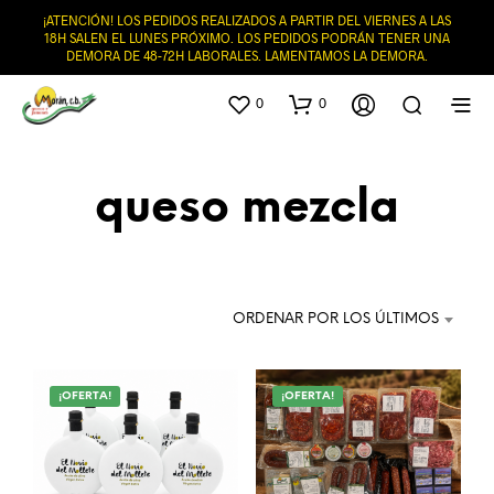
¡ATENCIÓN! LOS PEDIDOS REALIZADOS A PARTIR DEL VIERNES A LAS
18H SALEN EL LUNES PRÓXIMO. LOS PEDIDOS PODRÁN TENER UNA
DEMORA DE 48-72H LABORALES. LAMENTAMOS LA DEMORA.
0
0
queso mezcla
ORDENAR POR LOS ÚLTIMOS
¡OFERTA!
¡OFERTA!