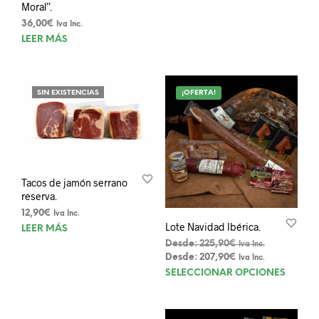
Moral”.
125,00€.
105,00€.
36,00
€
Iva Inc.
LEER MÁS
SIN EXISTENCIAS
¡OFERTA!
Tacos de jamón serrano
reserva.
12,90
€
Iva Inc.
Lote Navidad Ibérica.
LEER MÁS
Desde:
225,90
€
Iva Inc.
Desde:
207,90
€
Iva Inc.
Este
SELECCIONAR OPCIONES
prod
tien
múlt