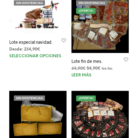
SIN EXISTENCIAS
SIN EXISTENCIAS
varia
Las
¡OFERTA!
opci
se
pue
elegi
Lote especial navidad.
en
Desde:
234,90
€
la
Este
SELECCIONAR OPCIONES
pági
Lote fin de mes.
producto
de
tiene
El
El
64,90
€
54,90
€
prod
Iva Inc.
múltiples
precio
precio
LEER MÁS
original
actual
variantes.
era:
es:
Las
64,90€.
54,90€.
opciones
SIN EXISTENCIAS
¡OFERTA!
se
pueden
elegir
en
la
página