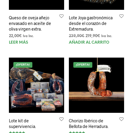
de
producto
Queso de oveja añejo
Lote Joya gastronómica
envasado en aceite de
desde el corazón de
oliva virgen extra.
Extremadura.
El
El
22,00
€
239,90
€
219,90
€
Iva Inc.
Iva Inc.
precio
precio
LEER MÁS
AÑADIR AL CARRITO
original
actual
era:
es:
239,90€.
219,90€.
¡OFERTA!
¡OFERTA!
Lote kit de
Chorizo Ibérico de
supervivencia.
Bellota de Herradura.