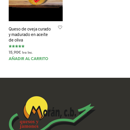
Queso de oveja curado
y madurado en aceite
de oliva
Valorado con
15,90
€
Iva Inc.
5.00
de 5
AÑADIR AL CARRITO