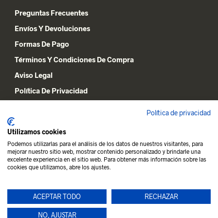
Preguntas Frecuentes
Envíos Y Devoluciones
Formas De Pago
Términos Y Condiciones De Compra
Aviso Legal
Política De Privacidad
Declaración De Cookies
Política de privacidad
Utilizamos cookies
MI CUENTA
Podemos utilizarlas para el análisis de los datos de nuestros visitantes, para
mejorar nuestro sitio web, mostrar contenido personalizado y brindarle una
Lista De Deseos
excelente experiencia en el sitio web. Para obtener más información sobre las
cookies que utilizamos, abre los ajustes.
Carrito De La Compra
Mi Cuenta
ACEPTAR TODO
RECHAZAR
NO, AJUSTAR