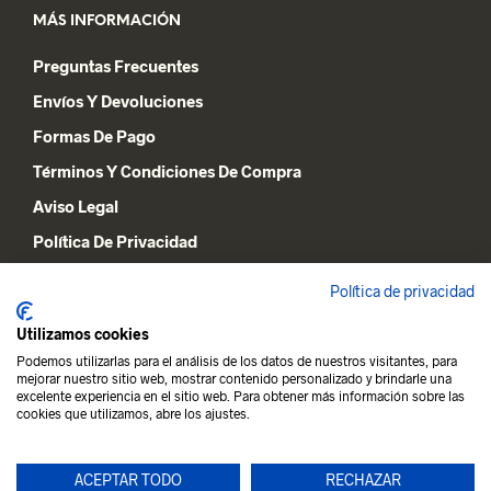
MÁS INFORMACIÓN
Preguntas Frecuentes
Envíos Y Devoluciones
Formas De Pago
Términos Y Condiciones De Compra
Aviso Legal
Política De Privacidad
Declaración De Cookies
Política de privacidad
Utilizamos cookies
MI CUENTA
Podemos utilizarlas para el análisis de los datos de nuestros visitantes, para
mejorar nuestro sitio web, mostrar contenido personalizado y brindarle una
Lista De Deseos
excelente experiencia en el sitio web. Para obtener más información sobre las
cookies que utilizamos, abre los ajustes.
Carrito De La Compra
Mi Cuenta
ACEPTAR TODO
RECHAZAR