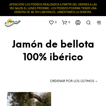
¡ATENCIÓN! LOS PEDIDOS REALIZADOS A PARTIR DEL VIERNES A LAS
18H SALEN EL LUNES PRÓXIMO. LOS PEDIDOS PODRÁN TENER UNA
DEMORA DE 48-72H LABORALES. LAMENTAMOS LA DEMORA.
0
0
Jamón de bellota
100% ibérico
ORDENAR POR LOS ÚLTIMOS