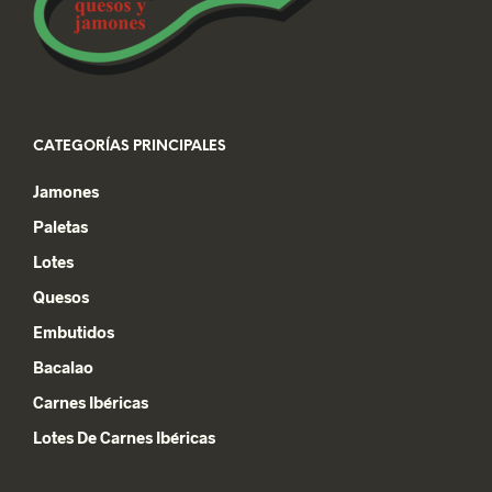
la
página
de
producto
CATEGORÍAS PRINCIPALES
Jamones
Paletas
Lotes
Quesos
Embutidos
Bacalao
Carnes Ibéricas
Lotes De Carnes Ibéricas