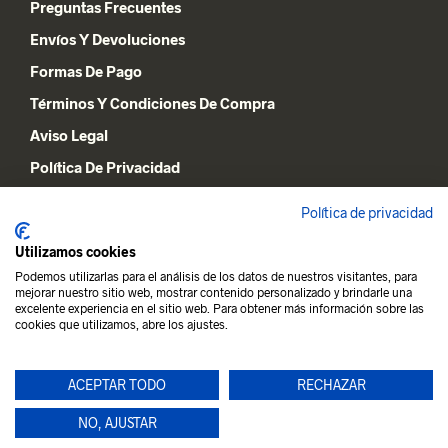
Preguntas Frecuentes
Envíos Y Devoluciones
Formas De Pago
Términos Y Condiciones De Compra
Aviso Legal
Política De Privacidad
Declaración De Cookies
Política de privacidad
Utilizamos cookies
MI CUENTA
Podemos utilizarlas para el análisis de los datos de nuestros visitantes, para
mejorar nuestro sitio web, mostrar contenido personalizado y brindarle una
Lista De Deseos
excelente experiencia en el sitio web. Para obtener más información sobre las
cookies que utilizamos, abre los ajustes.
Carrito De La Compra
Mi Cuenta
ACEPTAR TODO
RECHAZAR
NO, AJUSTAR