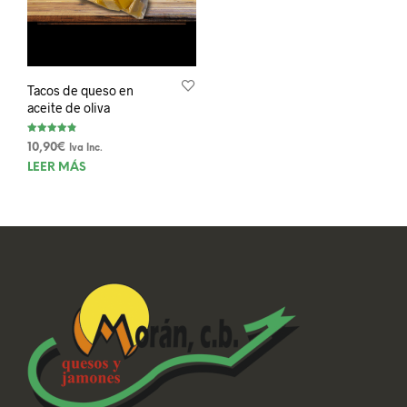
Tacos de queso en
aceite de oliva
Valorado
10,90
€
Iva Inc.
con
4.83
LEER MÁS
de 5