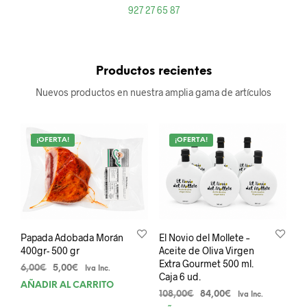
927 27 65 87
Productos recientes
Nuevos productos en nuestra amplia gama de artículos
¡OFERTA!
¡OFERTA!
Papada Adobada Morán
El Novio del Mollete –
400gr- 500 gr
Aceite de Oliva Virgen
Extra Gourmet 500 ml.
El
El
6,00
€
5,00
€
Iva Inc.
Caja 6 ud.
precio
precio
AÑADIR AL CARRITO
original
actual
El
El
108,00
€
84,00
€
Iva Inc.
era:
es:
precio
precio