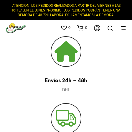
¡ATENCIÓN! LOS PEDIDOS REALIZADOS A PARTIR DEL VIERNES A LAS
18H SALEN EL LUNES PRÓXIMO. LOS PEDIDOS PODRÁN TENER UNA
DEMORA DE 48-72H LABORALES. LAMENTAMOS LA DEMORA.
0
0
Envíos 24h – 48h
DHL