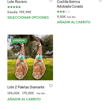
Lote Rociero
Costilla Ibérica
Adobada Curada
Valorado con
Desde:
199,90
€
5.00
Valorad
de 5
Este
9,50
€
Iva Inc.
SELECCIONAR OPCIONES
o con
3.00
producto
AÑADIR AL CARRITO
de 5
tiene
múltiples
variantes.
¡OFERTA!
Las
opciones
se
pueden
elegir
en
la
página
de
Lote 2 Paletas Diamante
producto
El
El
195,00
€
175,00
€
Iva Inc.
precio
precio
AÑADIR AL CARRITO
original
actual
era:
es: