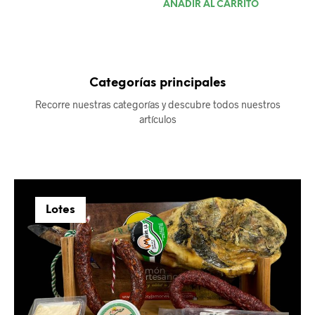
AÑADIR AL CARRITO
6,00€.
5,00€.
original
actual
era:
es:
108,00€.
84,00€.
Categorías principales
Recorre nuestras categorías y descubre todos nuestros
artículos
Lotes