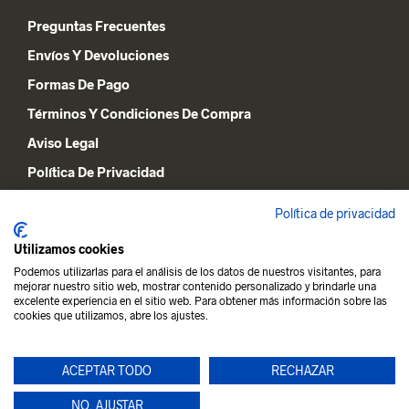
Preguntas Frecuentes
Envíos Y Devoluciones
Formas De Pago
Términos Y Condiciones De Compra
Aviso Legal
Política De Privacidad
Declaración De Cookies
Política de privacidad
Utilizamos cookies
MI CUENTA
Podemos utilizarlas para el análisis de los datos de nuestros visitantes, para
mejorar nuestro sitio web, mostrar contenido personalizado y brindarle una
Lista De Deseos
excelente experiencia en el sitio web. Para obtener más información sobre las
cookies que utilizamos, abre los ajustes.
Carrito De La Compra
Mi Cuenta
ACEPTAR TODO
RECHAZAR
NO, AJUSTAR